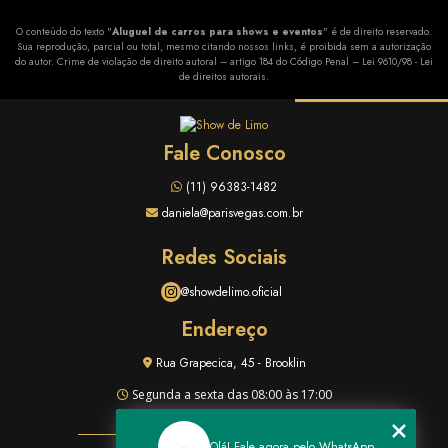
O conteúdo do texto "
Aluguel de carros para shows e eventos
" é de direito reservado.
Sua reprodução, parcial ou total, mesmo citando nossos links, é proibida sem a autorização
do autor. Crime de violação de direito autoral – artigo 184 do Código Penal –
Lei 9610/98 - Lei
de direitos autorais
.
Fale Conosco
(11) 96383-1482
daniela@parisvegas.com.br
Redes Sociais
@showdelimo.oficial
Endereço
Rua Grapecica, 45 - Brooklin
Segunda a sexta das 08:00 às 17:00
Olá! Fale agora pelo WhatsApp