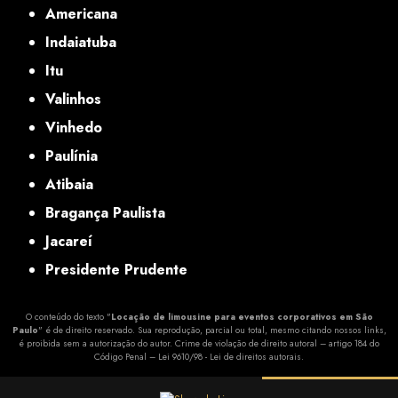
Americana
Indaiatuba
Itu
Valinhos
Vinhedo
Paulínia
Atibaia
Bragança Paulista
Jacareí
Presidente Prudente
O conteúdo do texto "
Locação de limousine para eventos corporativos em São
Paulo
" é de direito reservado. Sua reprodução, parcial ou total, mesmo citando nossos links,
é proibida sem a autorização do autor. Crime de violação de direito autoral – artigo 184 do
Código Penal –
Lei 9610/98 - Lei de direitos autorais
.