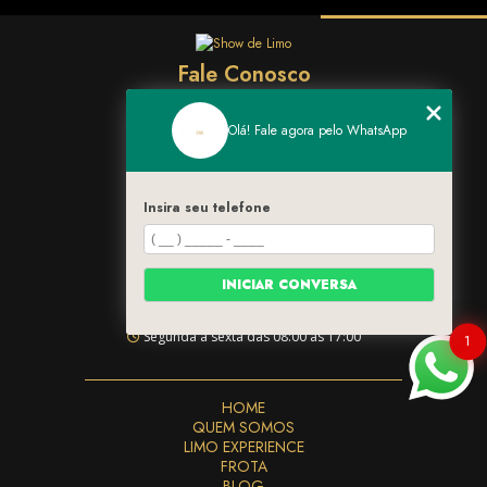
Fale Conosco
(11) 96383-1482
Olá! Fale agora pelo WhatsApp
daniela@parisvegas.com.br
Redes Sociais
Insira seu telefone
@showdelimo.oficial
Endereço
INICIAR CONVERSA
Rua Grapecica, 45 - Brooklin
Segunda a sexta das 08:00 às 17:00
1
HOME
QUEM SOMOS
LIMO EXPERIENCE
FROTA
BLOG