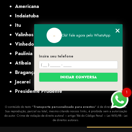
Americana
Indaiatuba
Itu
Valinhos
Olá! Fale agora pelo WhatsApp
Vinhedo
Paulínia
Insira seu telefone
Atibaia
Bragança Paulista
INICIAR CONVERSA
Jacareí
Presidente Prudente
1
O conteúdo do texto "
Transporte personalizado para eventos
" é de direito reservado.
Sua reprodução, parcial ou total, mesmo citando nossos links, é proibida sem a autorização
do autor. Crime de violação de direito autoral – artigo 184 do Código Penal –
Lei 9610/98 - Lei
de direitos autorais
.