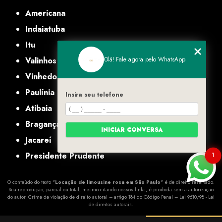
Americana
Indaiatuba
Itu
Valinhos
Olá! Fale agora pelo WhatsApp
Vinhedo
Paulínia
Insira seu telefone
Atibaia
Bragança Paulista
INICIAR CONVERSA
Jacareí
Presidente Prudente
1
O conteúdo do texto "
Locação de limousine rosa em São Paulo
" é de direito reservado.
Sua reprodução, parcial ou total, mesmo citando nossos links, é proibida sem a autorização
do autor. Crime de violação de direito autoral – artigo 184 do Código Penal –
Lei 9610/98 - Lei
de direitos autorais
.