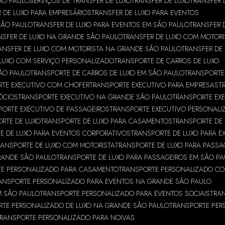
ÃO PAULO
SERVIÇOS DE TRANSFER DE LUXO
TRANSFER DE LUXO
TRANSFER 
 DE LUXO PARA EMPRESÁRIOS
TRANSFER DE LUXO PARA EVENTOS
SÃO PAULO
TRANSFER DE LUXO PARA EVENTOS EM SÃO PAULO
TRANSFER 
NSFER DE LUXO NA GRANDE SÃO PAULO
TRANSFER DE LUXO COM MOTORI
ANSFER DE LUXO COM MOTORISTA NA GRANDE SÃO PAULO
TRANSFER DE
 LUXO COM SERVIÇO PERSONALIZADO
TRANSPORTE DE CARROS DE LUXO
ÃO PAULO
TRANSPORTE DE CARROS DE LUXO EM SÃO PAULO
TRANSPORTE
RTE EXECUTIVO COM CHOFER
TRANSPORTE EXECUTIVO PARA EMPRESAS
T
ÓCIOS
TRANSPORTE EXECUTIVO NA GRANDE SÃO PAULO
TRANSPORTE EXE
PORTE EXECUTIVO DE PASSAGEIROS
TRANSPORTE EXECUTIVO PERSONALI
RTE DE LUXO
TRANSPORTE DE LUXO PARA CASAMENTOS
TRANSPORTE DE
E DE LUXO PARA EVENTOS CORPORATIVOS
TRANSPORTE DE LUXO PARA E
RANSPORTE DE LUXO COM MOTORISTA
TRANSPORTE DE LUXO PARA PASSA
RANDE SÃO PAULO
TRANSPORTE DE LUXO PARA PASSAGEIROS EM SÃO P
TE PERSONALIZADO PARA CASAMENTO
TRANSPORTE PERSONALIZADO C
ANSPORTE PERSONALIZADO PARA EVENTOS NA GRANDE SÃO PAULO
M SÃO PAULO
TRANSPORTE PERSONALIZADO PARA EVENTOS SOCIAIS
TRA
RTE PERSONALIZADO DE LUXO NA GRANDE SÃO PAULO
TRANSPORTE PER
TRANSPORTE PERSONALIZADO PARA NOIVAS