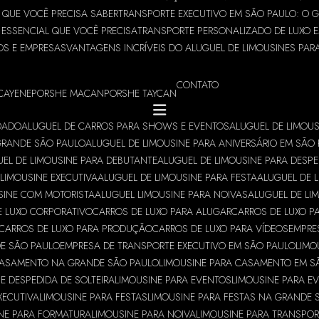
O QUE VOCÊ PRECISA SABER
TRANSPORTE EXECUTIVO EM SÃO PAULO: O 
 ESSENCIAL QUE VOCÊ PRECISA
TRANSPORTE PERSONALIZADO DE LUXO E
OS E EMPRESAS
VANTAGENS INCRÍVEIS DO ALUGUEL DE LIMOUSINES PAR
CONTATO
CAYENE
PORSHE MACAN
PORSHE TAYCAN
NDADO
ALUGUEL DE CARROS PARA SHOWS E EVENTOS
ALUGUEL DE LIMOUS
 GRANDE SÃO PAULO
ALUGUEL DE LIMOUSINE PARA ANIVERSÁRIO EM SÃO
EL DE LIMOUSINE PARA DEBUTANTE
ALUGUEL DE LIMOUSINE PARA DESPE
LIMOUSINE EXECUTIVA
ALUGUEL DE LIMOUSINE PARA FESTA
ALUGUEL DE 
SINE COM MOTORISTA
ALUGUEL LIMOUSINE PARA NOIVAS
ALUGUEL DE LI
E LUXO CORPORATIVO
CARROS DE LUXO PARA ALUGAR
CARROS DE LUXO P
CARROS DE LUXO PARA PRODUÇÃO
CARROS DE LUXO PARA VÍDEOS
EMPRE
DE SÃO PAULO
EMPRESA DE TRANSPORTE EXECUTIVO EM SÃO PAULO
LIMO
CASAMENTO NA GRANDE SÃO PAULO
LIMOUSINE PARA CASAMENTO EM S
E DESPEDIDA DE SOLTEIRA
LIMOUSINE PARA EVENTOS
LIMOUSINE PARA E
XECUTIVA
LIMOUSINE PARA FESTAS
LIMOUSINE PARA FESTAS NA GRANDE 
NE PARA FORMATURA
LIMOUSINE PARA NOIVA
LIMOUSINE PARA TRANSPOR