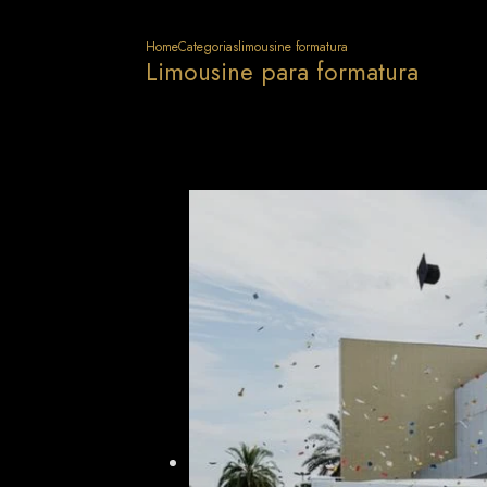
Home
Categorias
limousine formatura
Limousine para formatura