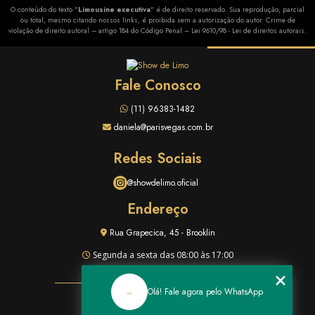
O conteúdo do texto "
Limousine executiva
" é de direito reservado. Sua reprodução, parcial
ou total, mesmo citando nossos links, é proibida sem a autorização do autor. Crime de
violação de direito autoral – artigo 184 do Código Penal –
Lei 9610/98 - Lei de direitos autorais
.
Fale Conosco
(11) 96383-1482
daniela@parisvegas.com.br
Redes Sociais
@showdelimo.oficial
Endereço
Rua Grapecica, 45 - Brooklin
Segunda a sexta das 08:00 às 17:00
Olá! Fale agora pelo WhatsApp
HOME
QUEM SOMOS