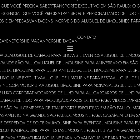
O QUE VOCÊ PRECISA SABER
TRANSPORTE EXECUTIVO EM SÃO PAULO: O 
 ESSENCIAL QUE VOCÊ PRECISA
TRANSPORTE PERSONALIZADO DE LUXO E
OS E EMPRESAS
VANTAGENS INCRÍVEIS DO ALUGUEL DE LIMOUSINES PAR
CONTATO
CAYENE
PORSHE MACAN
PORSHE TAYCAN
NDADO
ALUGUEL DE CARROS PARA SHOWS E EVENTOS
ALUGUEL DE LIMOUS
 GRANDE SÃO PAULO
ALUGUEL DE LIMOUSINE PARA ANIVERSÁRIO EM SÃO
EL DE LIMOUSINE PARA DEBUTANTE
ALUGUEL DE LIMOUSINE PARA DESPE
LIMOUSINE EXECUTIVA
ALUGUEL DE LIMOUSINE PARA FESTA
ALUGUEL DE 
SINE COM MOTORISTA
ALUGUEL LIMOUSINE PARA NOIVAS
ALUGUEL DE LI
E LUXO CORPORATIVO
CARROS DE LUXO PARA ALUGAR
CARROS DE LUXO P
CARROS DE LUXO PARA PRODUÇÃO
CARROS DE LUXO PARA VÍDEOS
EMPRE
DE SÃO PAULO
EMPRESA DE TRANSPORTE EXECUTIVO EM SÃO PAULO
LIMO
CASAMENTO NA GRANDE SÃO PAULO
LIMOUSINE PARA CASAMENTO EM S
E DESPEDIDA DE SOLTEIRA
LIMOUSINE PARA EVENTOS
LIMOUSINE PARA E
XECUTIVA
LIMOUSINE PARA FESTAS
LIMOUSINE PARA FESTAS NA GRANDE 
NE PARA FORMATURA
LIMOUSINE PARA NOIVA
LIMOUSINE PARA TRANSPOR