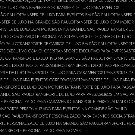
ÃO PAULO
SERVIÇOS DE TRANSFER DE LUXO
TRANSFER DE LUXO
TRANSFER 
 DE LUXO PARA EMPRESÁRIOS
TRANSFER DE LUXO PARA EVENTOS
SÃO PAULO
TRANSFER DE LUXO PARA EVENTOS EM SÃO PAULO
TRANSFER 
NSFER DE LUXO NA GRANDE SÃO PAULO
TRANSFER DE LUXO COM MOTORI
ANSFER DE LUXO COM MOTORISTA NA GRANDE SÃO PAULO
TRANSFER DE
 LUXO COM SERVIÇO PERSONALIZADO
TRANSPORTE DE CARROS DE LUXO
ÃO PAULO
TRANSPORTE DE CARROS DE LUXO EM SÃO PAULO
TRANSPORTE
RTE EXECUTIVO COM CHOFER
TRANSPORTE EXECUTIVO PARA EMPRESAS
T
ÓCIOS
TRANSPORTE EXECUTIVO NA GRANDE SÃO PAULO
TRANSPORTE EXE
PORTE EXECUTIVO DE PASSAGEIROS
TRANSPORTE EXECUTIVO PERSONALI
RTE DE LUXO
TRANSPORTE DE LUXO PARA CASAMENTOS
TRANSPORTE DE
E DE LUXO PARA EVENTOS CORPORATIVOS
TRANSPORTE DE LUXO PARA E
RANSPORTE DE LUXO COM MOTORISTA
TRANSPORTE DE LUXO PARA PASSA
RANDE SÃO PAULO
TRANSPORTE DE LUXO PARA PASSAGEIROS EM SÃO P
TE PERSONALIZADO PARA CASAMENTO
TRANSPORTE PERSONALIZADO C
ANSPORTE PERSONALIZADO PARA EVENTOS NA GRANDE SÃO PAULO
M SÃO PAULO
TRANSPORTE PERSONALIZADO PARA EVENTOS SOCIAIS
TRA
RTE PERSONALIZADO DE LUXO NA GRANDE SÃO PAULO
TRANSPORTE PER
TRANSPORTE PERSONALIZADO PARA NOIVAS